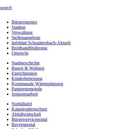
search
Bürgermeister
Stadtrat
Verwaltung
Stellenangebote
Infoblatt Schnaittenbach-Aktuell
Breitbandförderung
Ortsrecht
Stadtgeschichte
Bauen & Wohnen
Einrichtungen
Kinderbetreuung
Kommunale Wärmeplanung
Partnergemeinde
Seniorenarbeit
Notfalltafel
Katastrophenschutz
Abfallwirtschaft
Bürgerserviceportal
Bayernportal