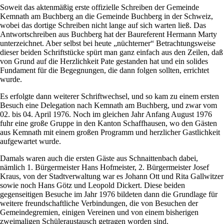
Soweit das aktenmäßig erste offizielle Schreiben der Gemeinde
Kemnath am Buchberg an die Gemeinde Buchberg in der Schweiz,
wobei das dortige Schreiben nicht lange auf sich warten ließ. Das
Antwortschreiben aus Buchberg hat der Baureferent Hermann Marty
unterzeichnet. Aber selbst bei heute „nüchterner“ Betrachtungsweise
dieser beiden Schriftstücke spürt man ganz einfach aus den Zeilen, daß
von Grund auf die Herzlichkeit Pate gestanden hat und ein solides
Fundament für die Begegnungen, die dann folgen sollten, errichtet
wurde.
Es erfolgte dann weiterer Schriftwechsel, und so kam zu einem ersten
Besuch eine Delegation nach Kemnath am Buchberg, und zwar vom
02. bis 04. April 1976. Noch im gleichen Jahr Anfang August 1976
fuhr eine große Gruppe in den Kanton Schaffhausen, wo den Gästen
aus Kemnath mit einem großen Programm und herzlicher Gastlichkeit
aufgewartet wurde.
Damals waren auch die ersten Gäste aus Schnaittenbach dabei,
nämlich 1. Bürgermeister Hans Hofmeister, 2. Bürgermeister Josef
Kraus, von der Stadtverwaltung war es Johann Ott und Rita Gallwitzer
sowie noch Hans Götz und Leopold Dickert. Diese beiden
gegenseitigen Besuche im Jahr 1976 bildeten dann die Grundlage für
weitere freundschaftliche Verbindungen, die von Besuchen der
Gemeindegremien, einigen Vereinen und von einem bisherigen
zweimaligen Schüleraustausch getragen worden sind.