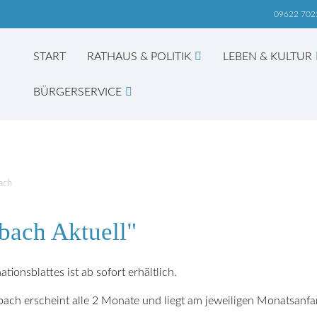
09622 702
START
RATHAUS & POLITIK
LEBEN & KULTUR
BÜRGERSERVICE
hbegriffe
SUCH
ach
nbach Aktuell"
ionsblattes ist ab sofort erhältlich.
nbach erscheint alle 2 Monate und liegt am jeweiligen Monatsan