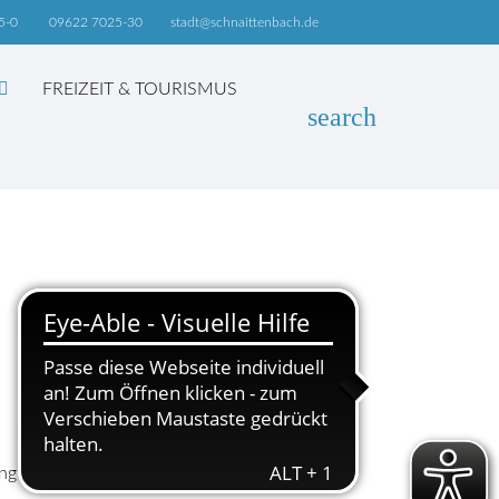
5-0
09622 7025-30
stadt@schnaittenbach.de
FREIZEIT & TOURISMUS
search
EN
fang an folgenden Stellen zum Mitnehmen